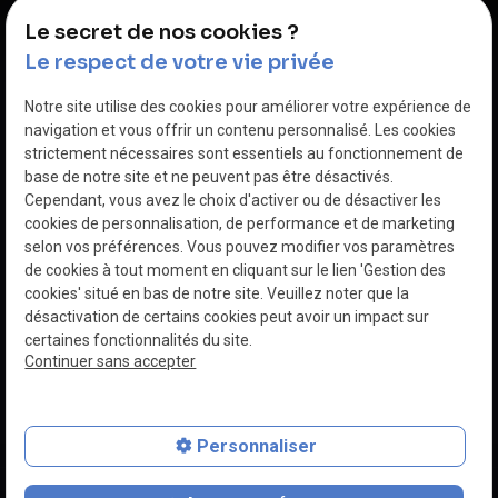
Garage près de Comines
Le secret de nos cookies ?
Garage près de Deûlémont
Le respect de votre vie privée
Notre site utilise des cookies pour améliorer votre expérience de
navigation et vous offrir un contenu personnalisé. Les cookies
strictement nécessaires sont essentiels au fonctionnement de
base de notre site et ne peuvent pas être désactivés.
Cependant, vous avez le choix d'activer ou de désactiver les
cookies de personnalisation, de performance et de marketing
SIRET :
89269722800013
selon vos préférences. Vous pouvez modifier vos paramètres
Mentions
Politique de
de cookies à tout moment en cliquant sur le lien 'Gestion des
légales
confidentialité
cookies' situé en bas de notre site. Veuillez noter que la
désactivation de certains cookies peut avoir un impact sur
Plan du site
Gestion des
certaines fonctionnalités du site.
cookies
Continuer sans accepter
Personnaliser
place
contact_page
phone